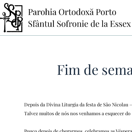
Pular
para
o
conteúdo
Fim de sema
Depois da Divina Liturgia da festa de São Nicola
Talvez muitos de nós nos venhamos a esquecer do c
Pouco depois de chegarmos, celebramos as Véspe