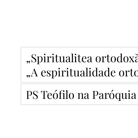
„Spiritualitea ortodoxă 
„A espiritualidade ort
PS Teófilo na Paróquia
Preasfințitul Părinte Teofil de Iberia, Arhiereul-vi
Duh,
 21 iulie 2024, la Paraclisul Episcopal 
Sfântul C
Ioan Stoler și pe Părintele Arhidiacon Casian Neme