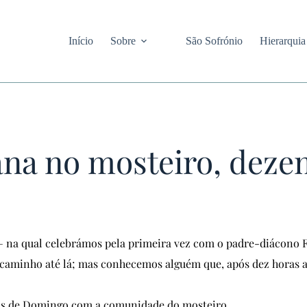
Início
Sobre
São Sofrónio
Hierarquia
na no mosteiro, deze
u — na qual celebrámos pela primeira vez com o padre-diácon
aminho até lá; mas conhecemos alguém que, após dez horas a p
ras de Domingo com a comunidade do mosteiro.
.