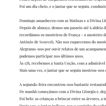
Foi um dia cheio, e o jantar que se seguiu
,
 conduziu
Domingo amanheceu com as Matinas e a Divina Lit
Depois de almoço, demos um passeio até à aldeia d
recordámos os mosteiros de França - o mosteiro de
António de
Sourozh
. Não nos esquecemos do moste
Alegramo-nos por ouvir relatos de um acampamento
pudemos participar nos últimos anos.
Às 17h, recebemos a Santa Unção, com a admirável
Mais uma vez, o jantar que se seguiu mostrou-nos 
A segunda-feira encontrou-nos bastante restaurad
De manhã começámos com a Divina Liturgia e, depo
Foi belo: as crianças a brincar entre as árvores, a
Desta vez, o jantar indicou-nos o caminho de vol