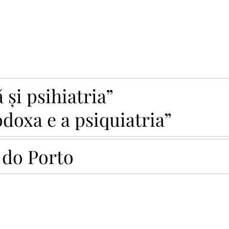
și psihiatria”

odoxa e a psiquiatria”
 do Porto
car al Episcopiei Ortodoxe Române a Spaniei și Portugaliei, s-a
uvios Sofronie de la Essex, 
Portugalia. Preasfinția Sa a slujit 
t.