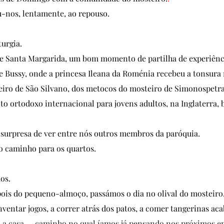
-nos, lentamente, ao repouso. 
urgia. 
e Santa Margarida, um bom momento de partilha de experiência
 Bussy, onde a princesa Ileana da Roménia recebeu a tonsura 
iro de São Silvano, dos metocos do mosteiro de Simonospetras
 ortodoxo internacional para jovens adultos, na Inglaterra,
 surpresa de ver entre nós outros membros da paróquia.
o caminho para os quartos.
os.
is do pequeno-almoço, passámos o dia no olival do mosteiro, 
 inventar jogos, a correr atrás dos patos, a comer tangerinas ac
ta a casa — caminho no qual íamos já pensando nos próximos e